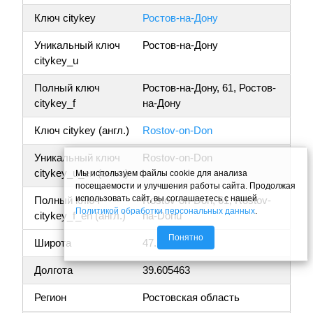
Ключ citykey
Ростов-на-Дону
Уникальный ключ
Ростов-на-Дону
citykey_u
Полный ключ
Ростов-на-Дону, 61, Ростов-
citykey_f
на-Дону
Ключ citykey (англ.)
Rostov-on-Don
Уникальный ключ
Rostov-on-Don
citykey_u_en (англ.)
Мы используем файлы cookie для анализа
посещаемости и улучшения работы сайта. Продолжая
использовать сайт, вы соглашаетесь с нашей
Полный ключ
Rostov-on-Don, 61, Rostov-
Политикой обработки персональных данных
.
citykey_f_en (англ.)
na-Donu
Понятно
Широта
47.203825
Долгота
39.605463
Регион
Ростовская область