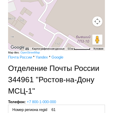
Картографические данные
Условия
50 м
Map tiles:
OpenStreetMap
Почта России
*
Yandex
*
Google
Отделение Почты России
344961 "Ростов-на-Дону
МСЦ-1"
Телефон:
+7 800-1-000-000
Номер региона regid
61