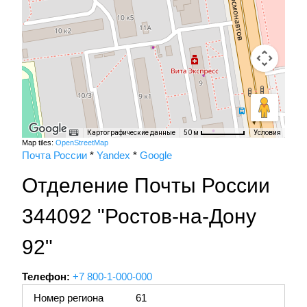
Картографические данные
Условия
50 м
Map tiles:
OpenStreetMap
Почта России
*
Yandex
*
Google
Отделение Почты России
344092 "Ростов-на-Дону
92"
Телефон:
+7 800-1-000-000
Номер региона
61