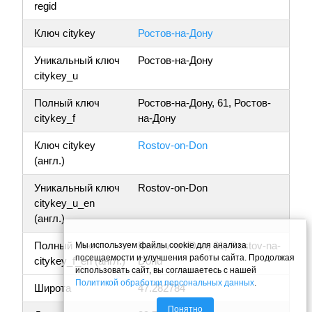
regid
Ключ citykey
Ростов-на-Дону
Уникальный ключ
Ростов-на-Дону
citykey_u
Полный ключ
Ростов-на-Дону, 61, Ростов-
citykey_f
на-Дону
Ключ citykey
Rostov-on-Don
(англ.)
Уникальный ключ
Rostov-on-Don
citykey_u_en
(англ.)
Полный ключ
Rostov-on-Don, 61, Rostov-na-
Мы используем файлы cookie для анализа
посещаемости и улучшения работы сайта. Продолжая
citykey_f_en (англ.)
Donu
использовать сайт, вы соглашаетесь с нашей
Политикой обработки персональных данных
.
Широта
47.282784
Понятно