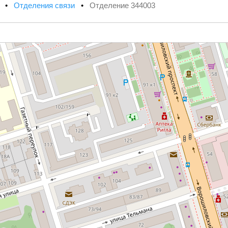
х
•
Отделения связи
•
Отделение 344003