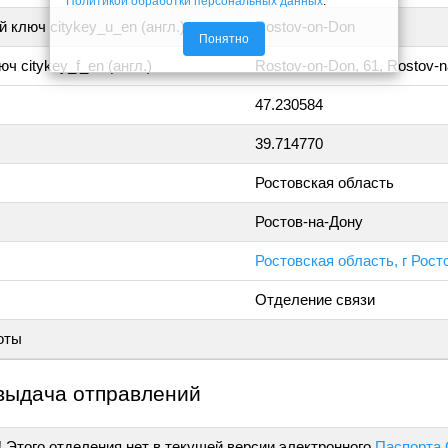
Политикой обработки персональных данных
.
 ключ citykey_u_en (англ.)
Rostov-on-Don
Понятно
ч citykey_f_en (англ.)
Rostov-on-Don, 61, Rostov-
47.230584
39.714770
Ростовская область
Ростов-на-Дону
Ростовская область, г Рост
Отделение связи
оты
выдача отправлений
!
Этого отделения нет в текущей версии электронного
Паспорта