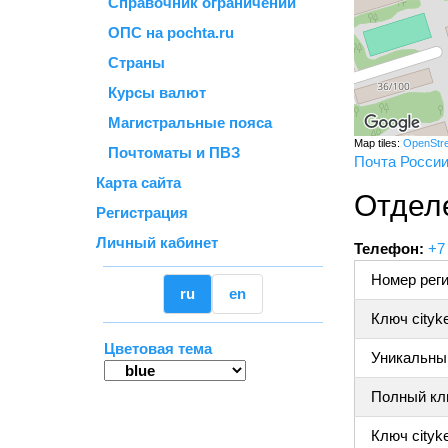
Справочник ограничений
ОПС на pochta.ru
Страны
Курсы валют
Магистральные пояса
Map tiles:
OpenStr
Почтоматы и ПВЗ
Почта Росси
Карта сайта
Отделе
Регистрация
Личный кабинет
Телефон:
+7
Номер реги
ru
en
Ключ cityk
Цветовая тема
Уникальный
Полный клю
Ключ cityke