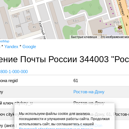
Быстрые клавиши
Это изображение мо
eetMap
и
*
Yandex
*
Google
ние Почты России 344003 "Рос
 800-1-000-000
она regid
61
ey
Ростов-на-Дону
 ключ citykey_u
Ростов-на-Дону
Мы используем файлы cookie для анализа
ч citykey_f
Ростов-на-Дону, 61, Ростов
посещаемости и улучшения работы сайта. Продолжая
использовать сайт, вы соглашаетесь с нашей
y (англ.)
Rostov-on-Don