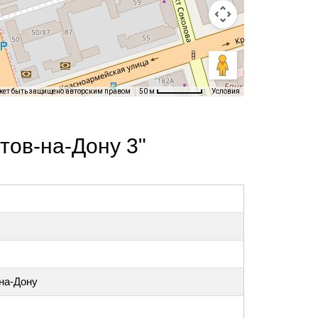
жет быть защищено авторским правом
Условия
50 м
тов-на-Дону 3"
-на-Дону