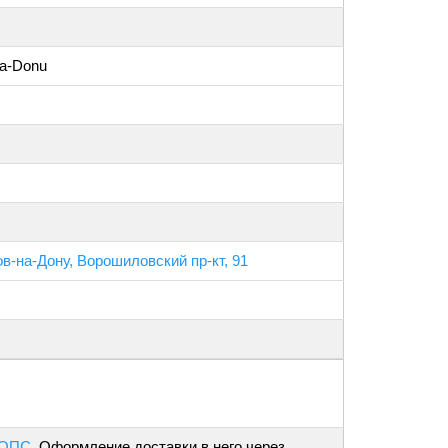
na-Donu
ов-на-Дону, Ворошиловский пр-кт, 91
 ОПС
. Оформление доставки в него через