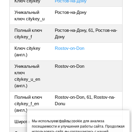
Ключ citykey
Ростов-на-Дону
Уникальный
Ростов-на-Дону
ключ citykey_u
Полный ключ
Ростов-на-Дону, 61, Ростов-на-
citykey_f
Дону
Ключ citykey
Rostov-on-Don
(англ.)
Уникальный
Rostov-on-Don
ключ
citykey_u_en
(англ.)
Полный ключ
Rostov-on-Don, 61, Rostov-na-
citykey_f_en
Donu
(англ.)
Мы используем файлы cookie для анализа
Широта
47.224624
посещаемости и улучшения работы сайта. Продолжая
использовать сайт, вы соглашаетесь с нашей