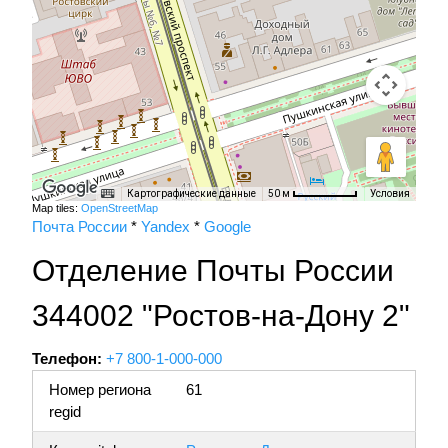
Картографические данные
Условия
50 м
Map tiles:
OpenStreetMap
Почта России
*
Yandex
*
Google
Отделение Почты России
344002 "Ростов-на-Дону 2"
Телефон:
+7 800-1-000-000
Номер региона
61
regid