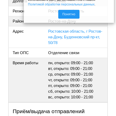
Долгота
39.706488
Политикой обработки персональных данных
.
Регион
Ростовская область
Понятно
Район
Ростов-на-Дону
Адрес
Ростовская область, г Ростов-
на-Дону, Буденновский пр-кт,
50/78
Тип ОПС
Отделение связи
Время работы
пн, открыто: 09:00 - 21:00
вт, открыто: 09:00 - 21:00
ср, открыто: 09:00 - 21:00
чт, открыто: 09:00 - 21:00
пт, открыто: 09:00 - 21:00
сб, открыто: 10:00 - 21:00
вс, открыто: 10:00 - 21:00
Приём/выдача отправлений