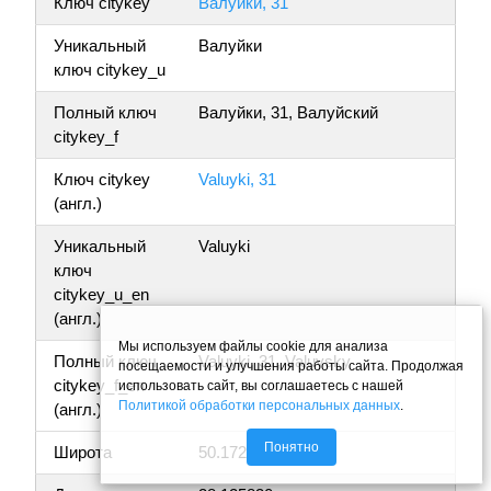
Ключ citykey
Валуйки, 31
Уникальный
Валуйки
ключ citykey_u
Полный ключ
Валуйки, 31, Валуйский
citykey_f
Ключ citykey
Valuyki, 31
(англ.)
Уникальный
Valuyki
ключ
citykey_u_en
(англ.)
Мы используем файлы cookie для анализа
Полный ключ
Valuyki, 31, Valuysky
посещаемости и улучшения работы сайта. Продолжая
citykey_f_en
использовать сайт, вы соглашаетесь с нашей
Политикой обработки персональных данных
.
(англ.)
Понятно
Широта
50.172739