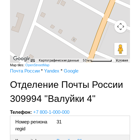
Картографические данные
Условия
50 м
Map tiles:
OpenStreetMap
Почта России
*
Yandex
*
Google
Отделение Почты России
309994 "Валуйки 4"
Телефон:
+7 800-1-000-000
Номер региона
31
regid