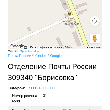
Картографические данные
Условия
50 м
Map tiles:
OpenStreetMap
Почта России
*
Yandex
*
Google
Отделение Почты России
309340 "Борисовка"
Телефон:
+7 800-1-000-000
Номер региона
31
regid