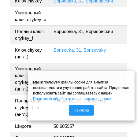
Ключ citykey
Борисовка, 31, Борисовский
Уникальный
ключ citykey_u
Полный ключ
Борисовка, 31, Борисовский
citykey_f
Ключ citykey
Borisovka, 31, Borisovsky
(англ.)
Уникальный
ключ
citykey_u_en
Мы используем файлы cookie для анализа
посещаемости и улучшения работы сайта. Продолжая
(англ.)
использовать сайт, вы соглашаетесь с нашей
Политикой обработки персональных данных
.
Полный ключ
Borisovka, 31, Borisovsky
citykey_f_en
Понятно
(англ.)
Широта
50.605957