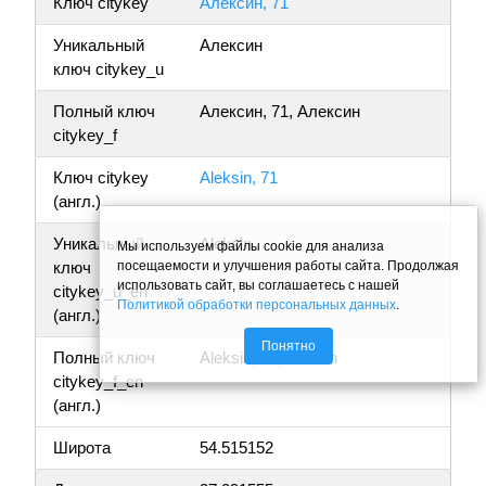
Ключ citykey
Алексин, 71
Уникальный
Алексин
ключ citykey_u
Полный ключ
Алексин, 71, Алексин
citykey_f
Ключ citykey
Aleksin, 71
(англ.)
Уникальный
Aleksin
Мы используем файлы cookie для анализа
посещаемости и улучшения работы сайта. Продолжая
ключ
использовать сайт, вы соглашаетесь с нашей
citykey_u_en
Политикой обработки персональных данных
.
(англ.)
Понятно
Полный ключ
Aleksin, 71, Aleksin
citykey_f_en
(англ.)
Широта
54.515152