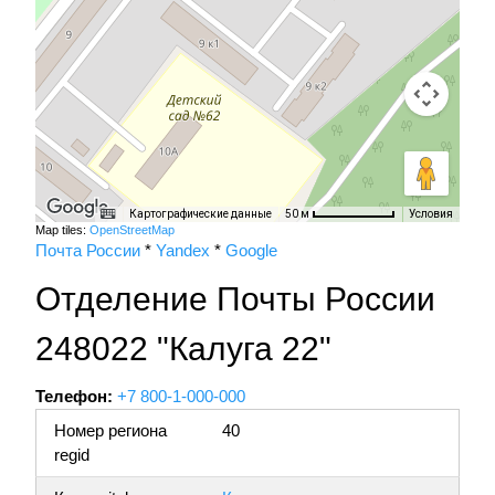
Картографические данные
Условия
50 м
Map tiles:
OpenStreetMap
Почта России
*
Yandex
*
Google
Отделение Почты России
248022 "Калуга 22"
Телефон:
+7 800-1-000-000
Номер региона
40
regid