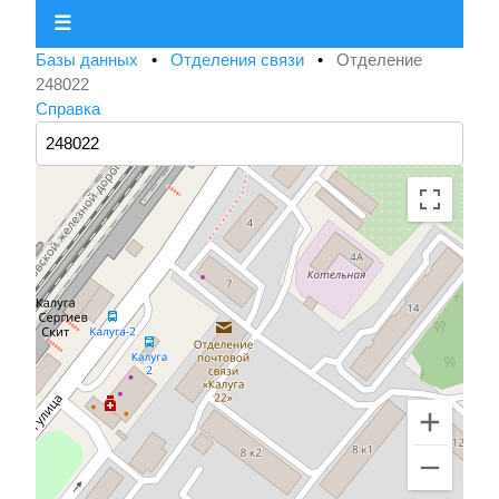
☰
Базы данных
•
Отделения связи
•
Отделение
248022
Справка