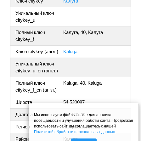
Ключ citykey
Калуга
Уникальный ключ
citykey_u
Полный ключ
Калуга, 40, Калуга
citykey_f
Ключ citykey (англ.)
Kaluga
Уникальный ключ
citykey_u_en (англ.)
Полный ключ
Kaluga, 40, Kaluga
citykey_f_en (англ.)
Широта
54.539087
Долгота
36.130573
Мы используем файлы cookie для анализа
посещаемости и улучшения работы сайта. Продолжая
использовать сайт, вы соглашаетесь с нашей
Регион
Калужская область
Политикой обработки персональных данных
.
Район
Калуга