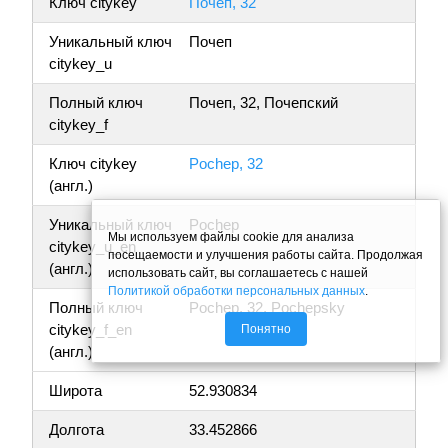
Ключ citykey
Почеп, 32
Уникальный ключ
Почеп
citykey_u
Полный ключ
Почеп, 32, Почепский
citykey_f
Ключ citykey
Pochep, 32
(англ.)
Уникальный ключ
Pochep
Мы используем файлы cookie для анализа
citykey_u_en
посещаемости и улучшения работы сайта. Продолжая
(англ.)
использовать сайт, вы соглашаетесь с нашей
Политикой обработки персональных данных
.
Полный ключ
Pochep, 32, Pochepsky
citykey_f_en
Понятно
(англ.)
Широта
52.930834
Долгота
33.452866