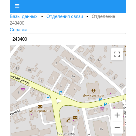
☰
Базы данных
•
Отделения связи
•
Отделение
243400
Справка