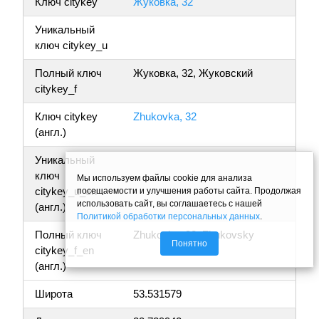
Ключ citykey
Жуковка, 32
Уникальный
ключ citykey_u
Полный ключ
Жуковка, 32, Жуковский
citykey_f
Ключ citykey
Zhukovka, 32
(англ.)
Уникальный
ключ
Мы используем файлы cookie для анализа
citykey_u_en
посещаемости и улучшения работы сайта. Продолжая
использовать сайт, вы соглашаетесь с нашей
(англ.)
Политикой обработки персональных данных
.
Полный ключ
Zhukovka, 32, Zhukovsky
Понятно
citykey_f_en
(англ.)
Широта
53.531579