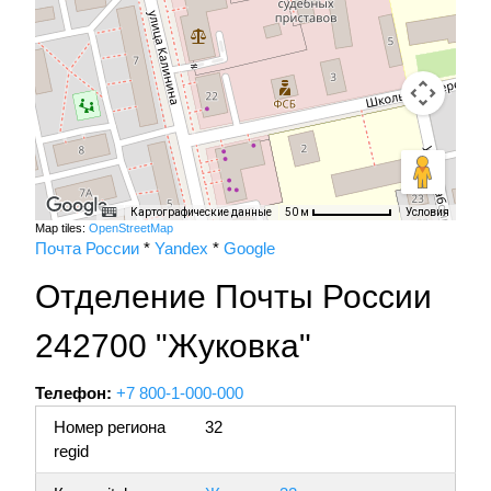
Картографические данные
Условия
50 м
Map tiles:
OpenStreetMap
Почта России
*
Yandex
*
Google
Отделение Почты России
242700 "Жуковка"
Телефон:
+7 800-1-000-000
Номер региона
32
regid