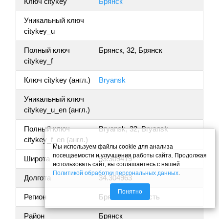
Ключ citykey
Брянск
Уникальный ключ
citykey_u
Полный ключ
Брянск, 32, Брянск
citykey_f
Ключ citykey (англ.)
Bryansk
Уникальный ключ
citykey_u_en (англ.)
Полный ключ
Bryansk, 32, Bryansk
citykey_f_en (англ.)
Мы используем файлы cookie для анализа
посещаемости и улучшения работы сайта. Продолжая
Широта
53.309419
использовать сайт, вы соглашаетесь с нашей
Политикой обработки персональных данных
.
Долгота
34.304963
Понятно
Регион
Брянская область
Район
Брянск