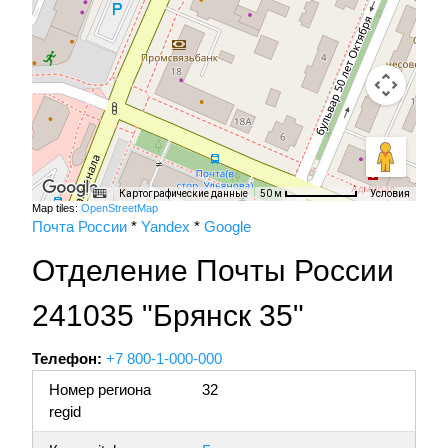
Картографические данные
Условия
50 м
Map tiles:
OpenStreetMap
Почта России
*
Yandex
*
Google
Отделение Почты России
241035 "Брянск 35"
Телефон:
+7 800-1-000-000
Номер региона
32
regid