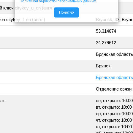
Политикой обработки персональных данных
.
 ключ citykey_u_en (англ.)
Понятно
ч citykey_f_en (англ.)
Bryansk, 32, Brya
53.314874
34.279612
Брянская область
Брянск
Брянская область,
Отделение связи
оты
пн, открыто: 10:00
вт, открыто: 10:00 
ср, открыто: 10:00
чт, открыто: 10:00 
пт, открыто: 10:00 