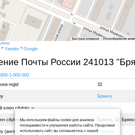
Быстрые клавиши
Это изображение мож
eetMap
и
*
Yandex
*
Google
ние Почты России 241013 "Бря
 800-1-000-000
она regid
32
ey
Брянск
 ключ citykey_u
ч citykey_f
Брянск, 32, Брянс
Мы используем файлы cookie для анализа
посещаемости и улучшения работы сайта. Продолжая
использовать сайт, вы соглашаетесь с нашей
y (англ.)
Bryansk