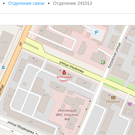
х
•
Отделения связи
•
Отделение 241013