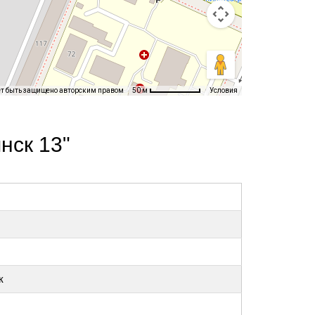
ет быть защищено авторским правом
Условия
50 м
нск 13"
к