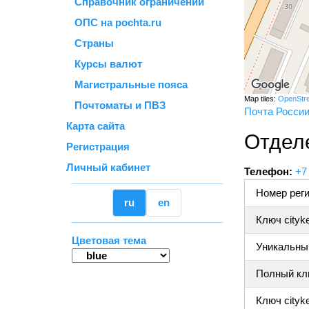
Справочник ограничений
ОПС на pochta.ru
Страны
Курсы валют
Магистральные пояса
Map tiles:
OpenStr
Почтоматы и ПВЗ
Почта Росси
Карта сайта
Отделе
Регистрация
Личный кабинет
Телефон:
+7
Номер реги
ru
en
Ключ cityk
Цветовая тема
Уникальный
Полный клю
Ключ cityke