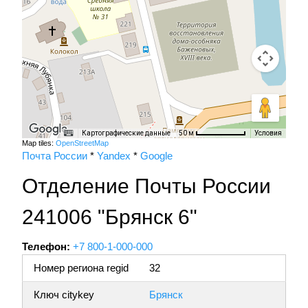
Картографические данные
Условия
50 м
Map tiles:
OpenStreetMap
Почта России
*
Yandex
*
Google
Отделение Почты России
241006 "Брянск 6"
Телефон:
+7 800-1-000-000
Номер региона regid
32
Ключ citykey
Брянск