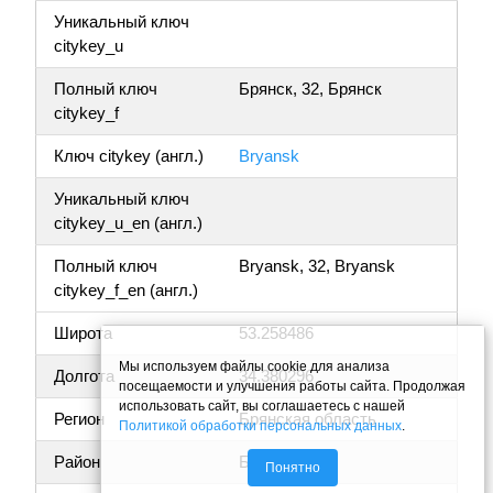
Уникальный ключ
citykey_u
Полный ключ
Брянск, 32, Брянск
citykey_f
Ключ citykey (англ.)
Bryansk
Уникальный ключ
citykey_u_en (англ.)
Полный ключ
Bryansk, 32, Bryansk
citykey_f_en (англ.)
Широта
53.258486
Мы используем файлы cookie для анализа
Долгота
34.380296
посещаемости и улучшения работы сайта. Продолжая
использовать сайт, вы соглашаетесь с нашей
Регион
Брянская область
Политикой обработки персональных данных
.
Район
Брянск
Понятно