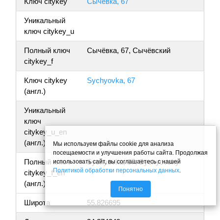
Ключ citykey
Сычёвка, 67
Уникальный
ключ citykey_u
Полный ключ
Сычёвка, 67, Сычёвский
citykey_f
Ключ citykey
Sychyovka, 67
(англ.)
Уникальный
ключ
citykey_u_en
(англ.)
Мы используем файлы cookie для анализа
посещаемости и улучшения работы сайта. Продолжая
Полный ключ
Sychyovka, 67, Sychyovsky
использовать сайт, вы соглашаетесь с нашей
Политикой обработки персональных данных
.
citykey_f_en
(англ.)
Понятно
Широта
55.826695