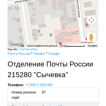
Картографические данные
Условия
50 м
Map tiles:
OpenStreetMap
Почта России
*
Yandex
*
Google
Отделение Почты России
215280 "Сычевка"
Телефон:
+7 800-1-000-000
Номер региона
67
regid