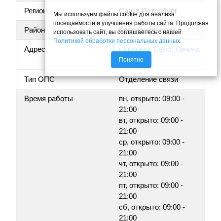
Регион
Санкт-Петербург
Мы используем файлы cookie для анализа
посещаемости и улучшения работы сайта. Продолжая
Район
Красносельский
использовать сайт, вы соглашаетесь с нашей
Политикой обработки персональных данных
.
Адрес
г Красное Село, Ленина
пр-кт, 81А
Понятно
Тип ОПС
Отделение связи
Время работы
пн, открыто: 09:00 -
21:00
вт, открыто: 09:00 -
21:00
ср, открыто: 09:00 -
21:00
чт, открыто: 09:00 -
21:00
пт, открыто: 09:00 -
21:00
сб, открыто: 09:00 -
21:00