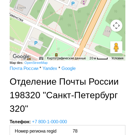
Картографические данные
Условия
20 м
Map tiles:
OpenStreetMap
Почта России
*
Yandex
*
Google
Отделение Почты России
198320 "Санкт-Петербург
320"
Телефон:
+7 800-1-000-000
Номер региона regid
78