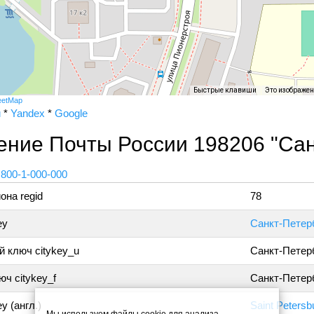
Быстрые клавиши
Это изображе
eetMap
и
*
Yandex
*
Google
ние Почты России 198206 "Сан
 800-1-000-000
она regid
78
ey
Санкт-Петер
 ключ citykey_u
Санкт-Петер
ч citykey_f
Санкт-Петерб
y (англ.)
Saint Petersb
Мы используем файлы cookie для анализа