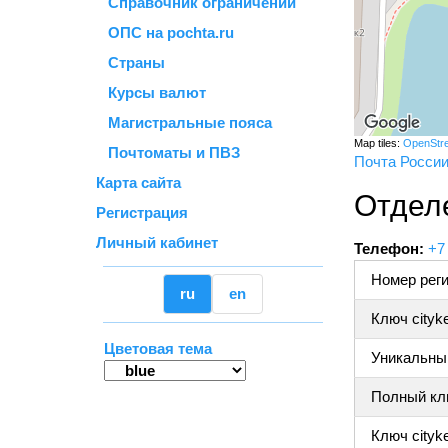
Справочник ограничений
ОПС на pochta.ru
Страны
Курсы валют
Магистральные пояса
Map tiles:
OpenStr
Почтоматы и ПВЗ
Почта Росси
Карта сайта
Отделе
Регистрация
Личный кабинет
Телефон:
+7
Номер реги
ru
en
Ключ cityk
Цветовая тема
Уникальный
Полный клю
Ключ cityke