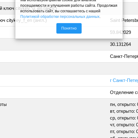
посещаемости и улучшения работы сайта. Продолжая
 ключ citykey_u_en (англ.)
использовать сайт, вы соглашаетесь с нашей
Политикой обработки персональных данных
.
ч citykey_f_en (англ.)
Saint Petersb
Понятно
59.842029
30.131264
Санкт-Петер
г Санкт-Пете
Отделение с
оты
пн, открыто: 
вт, открыто: 
ср, открыто: 
чт, открыто: 
пт, открыто: 