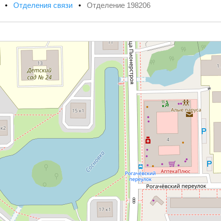
х
•
Отделения связи
•
Отделение 198206