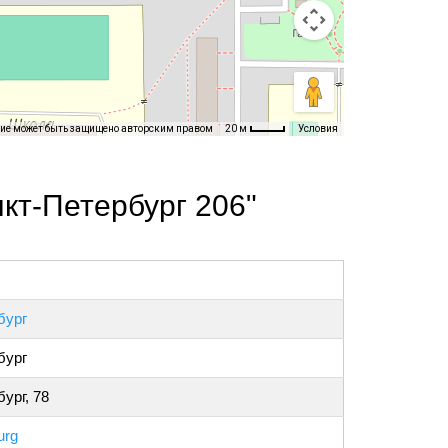
ние может быть защищено авторским правом
Условия
20 м
кт-Петербург 206"
бург
бург
ург, 78
urg