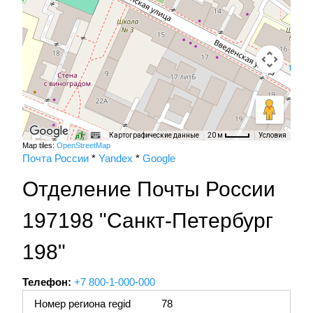
Картографические данные
Условия
20 м
Map tiles:
OpenStreetMap
Почта России
*
Yandex
*
Google
Отделение Почты России
197198 "Санкт-Петербург
198"
Телефон:
+7 800-1-000-000
Номер региона regid
78