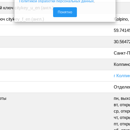
Политикой обработки персональных данных
.
 ключ citykey_u_en (англ.)
Понятно
ч citykey_f_en (англ.)
Kolpino,
59.7414
30.5647
Санкт-П
Колпин
г Колпи
Отделен
оты
пн, вых
вт, откр
ср, откр
чт, откр
пт, откр