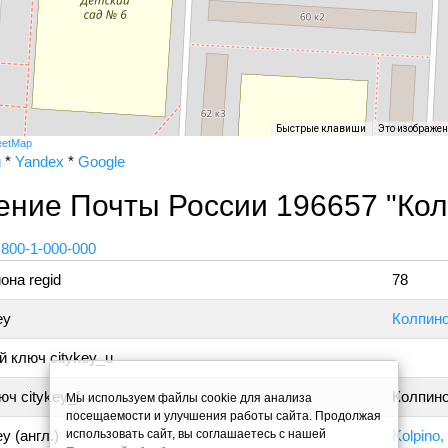
Быстрые клавиши
Это изображе
eetMap
и
*
Yandex
*
Google
ение Почты России 196657 "Кол
 800-1-000-000
она regid
78
ey
Колпино
 ключ citykey_u
ч citykey_f
Колпино
Мы используем файлы cookie для анализа
посещаемости и улучшения работы сайта. Продолжая
использовать сайт, вы соглашаетесь с нашей
y (англ.)
Kolpino,