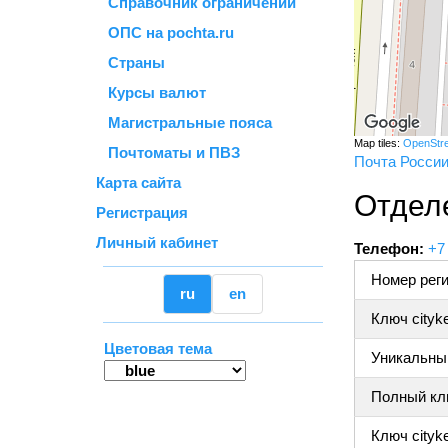
Справочник ограничений
ОПС на pochta.ru
Страны
Курсы валют
Магистральные пояса
Map tiles:
OpenStr
Почтоматы и ПВЗ
Почта Росси
Карта сайта
Отдел
Регистрация
Личный кабинет
Телефон:
+7
Номер реги
ru
en
Ключ cityk
Цветовая тема
Уникальный
Полный клю
Ключ cityke