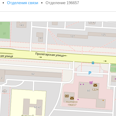
х
•
Отделения связи
•
Отделение 196657