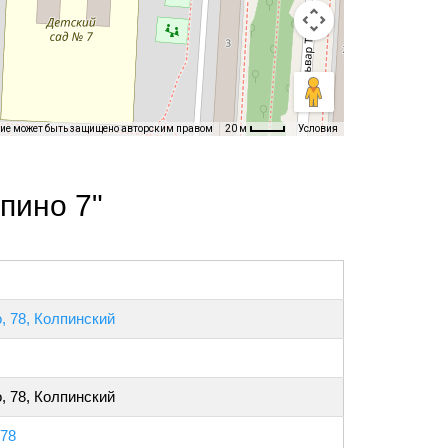
ние может быть защищено авторским правом
Условия
20 м
пино 7"
, 78, Колпинский
, 78, Колпинский
 78