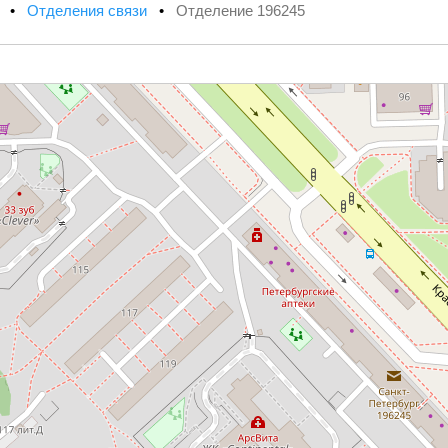
х
•
Отделения связи
•
Отделение 196245