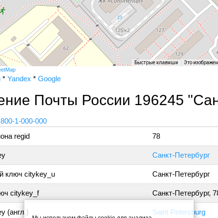
Быстрые клавиши
Это изображе
eetMap
и
*
Yandex
*
Google
ние Почты России 196245 "Сан
 800-1-000-000
она regid
78
ey
Санкт-Петербург
 ключ citykey_u
Санкт-Петербург
ч citykey_f
Санкт-Петербург, 7
y (англ.)
Saint Petersburg
Мы используем файлы cookie для анализа