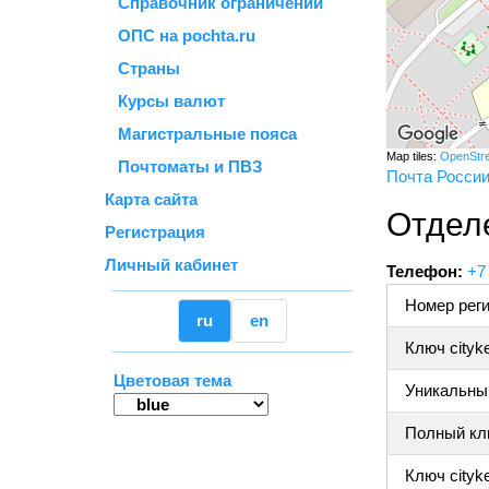
Справочник ограничений
ОПС на pochta.ru
Страны
Курсы валют
Магистральные пояса
Map tiles:
OpenStr
Почтоматы и ПВЗ
Почта Росси
Карта сайта
Отделе
Регистрация
Личный кабинет
Телефон:
+7
Номер реги
ru
en
Ключ cityk
Цветовая тема
Уникальный
Полный клю
Ключ cityke