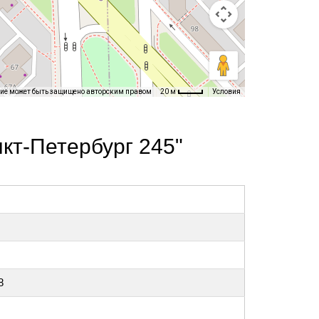
ние может быть защищено авторским правом
Условия
20 м
кт-Петербург 245"
8