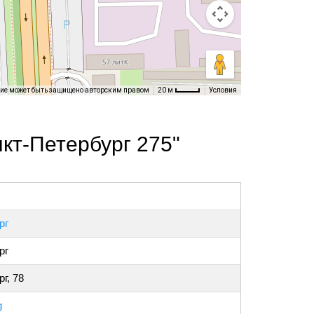
ние может быть защищено авторским правом
Условия
20 м
кт-Петербург 275"
рг
рг
г, 78
g