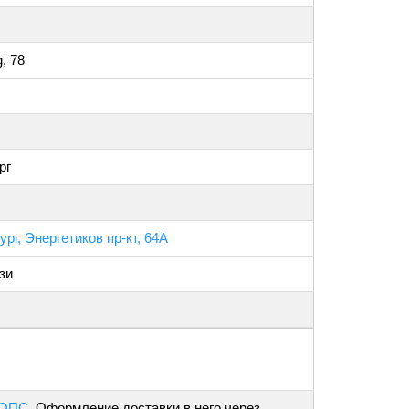
g, 78
рг
ург, Энергетиков пр-кт, 64А
зи
 ОПС
. Оформление доставки в него через