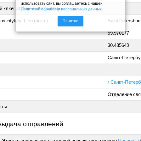
использовать сайт, вы соглашаетесь с нашей
 ключ citykey_u_en (англ.)
Политикой обработки персональных данных
.
ч citykey_f_en (англ.)
Saint Petersbur
Понятно
59.970177
30.435649
Санкт-Петербу
г Санкт-Петерб
Отделение свя
оты
выдача отправлений
!
Этого отделения нет в текущей версии электронного
Паспорта