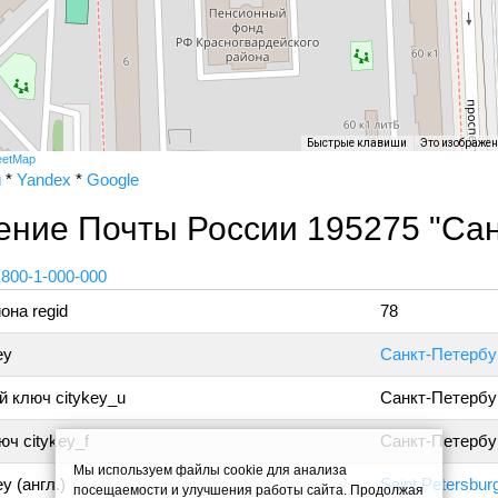
Быстрые клавиши
Это изображе
eetMap
и
*
Yandex
*
Google
ние Почты России 195275 "Сан
 800-1-000-000
она regid
78
ey
Санкт-Петербу
 ключ citykey_u
Санкт-Петербу
ч citykey_f
Санкт-Петербур
Мы используем файлы cookie для анализа
y (англ.)
Saint Petersbur
посещаемости и улучшения работы сайта. Продолжая