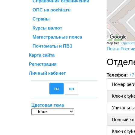
Справочник ограничений
ОПС на pochta.ru
Страны
Курсы валют
Магистральные пояса
Map tiles:
OpenStr
Почтоматы и ПВЗ
Почта Росси
Карта сайта
Отделе
Регистрация
Личный кабинет
Телефон:
+7
Номер реги
ru
en
Ключ cityk
Цветовая тема
Уникальный
Полный клю
Ключ cityke