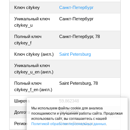
Ключ citykey
Санкт-Петербург
Уникальный ключ
Санкт-Петербург
citykey_u
Полный ключ
Санкт-Петербург, 78
citykey_f
Ключ citykey (англ.)
Saint Petersburg
Уникальный ключ
citykey_u_en (англ.)
Полный ключ
Saint Petersburg, 78
citykey_f_en (англ.)
Широта
59.862348
Мы используем файлы cookie для анализа
Долгота
30.473999
посещаемости и улучшения работы сайта. Продолжая
использовать сайт, вы соглашаетесь с нашей
Регион
Санкт-Петербург
Политикой обработки персональных данных
.