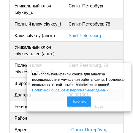
Уникальный ключ
Санкт-Петербург
citykey_u
Полный ключ citykey_f
Санкт-Петербург, 78
Ключ citykey (англ.)
Saint Petersburg
Уникальный ключ
citykey_u_en (англ.)
Полный ключ
Saint Petersburg, 78
citykey_f_en (англ.)
Мы используем файлы cookie для анализа
посещаемости и улучшения работы сайта. Продолжая
Широта
59.932063
использовать сайт, вы соглашаетесь с нашей
Политикой обработки персональных данных
.
Долгота
30.301001
Понятно
Регион
Санкт-Петербург
Район
Адрес
г Санкт-Петербург,