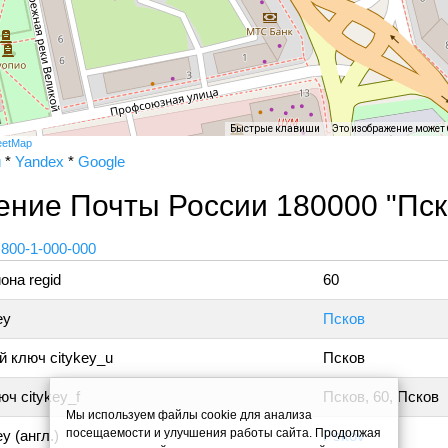
Быстрые клавиши
Это изображение может
eetMap
и
*
Yandex
*
Google
ение Почты России 180000 "Пск
 800-1-000-000
она regid
60
ey
Псков
 ключ citykey_u
Псков
ч citykey_f
Псков, 60, Псков
Мы используем файлы cookie для анализа
посещаемости и улучшения работы сайта. Продолжая
y (англ.)
Pskov