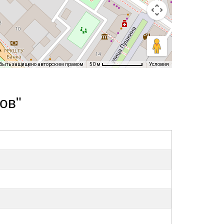
 быть защищено авторским правом
Условия
50 м
ов"