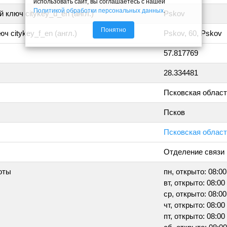
использовать сайт, вы соглашаетесь с нашей
Политикой обработки персональных данных
.
 ключ citykey_u_en (англ.)
Pskov
Понятно
ч citykey_f_en (англ.)
Pskov, 60, Pskov
57.817769
28.334481
Псковская облас
Псков
Псковская область
Отделение связи
оты
пн, открыто: 08:00
вт, открыто: 08:00 
ср, открыто: 08:00
чт, открыто: 08:00 
пт, открыто: 08:00 