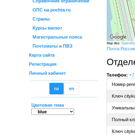
Справочник ограничений
ОПС на pochta.ru
Страны
Курсы валют
Магистральные пояса
Map tiles:
OpenStr
Почтоматы и ПВЗ
Почта Росси
Карта сайта
Отдел
Регистрация
Личный кабинет
Телефон:
+7
Номер реги
ru
en
Ключ cityk
Цветовая тема
Уникальный
Полный клю
Ключ cityke