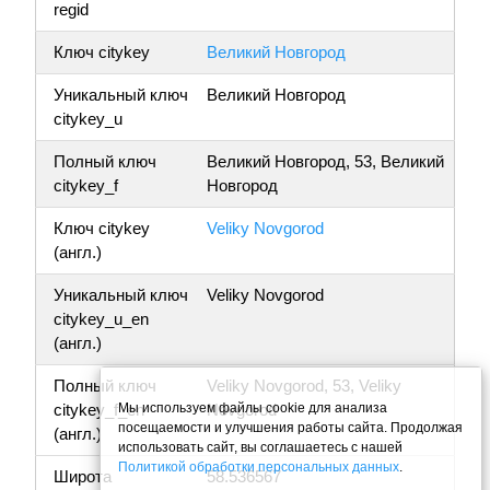
regid
Ключ citykey
Великий Новгород
Уникальный ключ
Великий Новгород
citykey_u
Полный ключ
Великий Новгород, 53, Великий
citykey_f
Новгород
Ключ citykey
Veliky Novgorod
(англ.)
Уникальный ключ
Veliky Novgorod
citykey_u_en
(англ.)
Полный ключ
Veliky Novgorod, 53, Veliky
Мы используем файлы cookie для анализа
citykey_f_en
Novgorod
посещаемости и улучшения работы сайта. Продолжая
(англ.)
использовать сайт, вы соглашаетесь с нашей
Политикой обработки персональных данных
.
Широта
58.536567