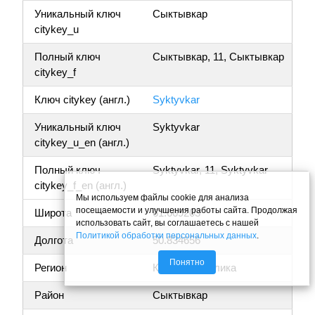
Уникальный ключ
Сыктывкар
citykey_u
Полный ключ
Сыктывкар, 11, Сыктывкар
citykey_f
Ключ citykey (англ.)
Syktyvkar
Уникальный ключ
Syktyvkar
citykey_u_en (англ.)
Полный ключ
Syktyvkar, 11, Syktyvkar
citykey_f_en (англ.)
Мы используем файлы cookie для анализа
посещаемости и улучшения работы сайта. Продолжая
Широта
61.669203
использовать сайт, вы соглашаетесь с нашей
Политикой обработки персональных данных
.
Долгота
50.834656
Понятно
Регион
Коми республика
Район
Сыктывкар