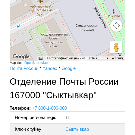
Картографические данные
Условия
20 м
Map tiles:
OpenStreetMap
Почта России
*
Yandex
*
Google
Отделение Почты России
167000 "Сыктывкар"
Телефон:
+7 800-1-000-000
Номер региона regid
11
Ключ citykey
Сыктывкар