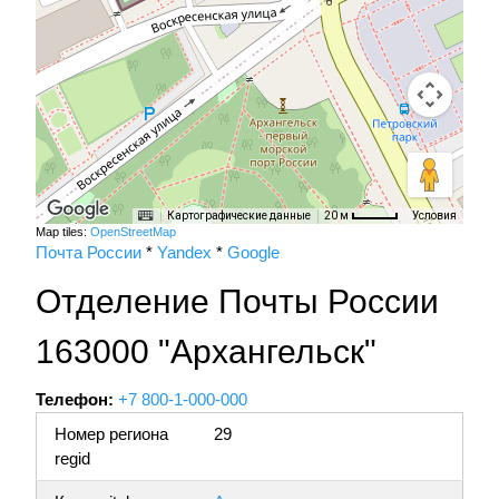
Картографические данные
Условия
20 м
Map tiles:
OpenStreetMap
Почта России
*
Yandex
*
Google
Отделение Почты России
163000 "Архангельск"
Телефон:
+7 800-1-000-000
Номер региона
29
regid