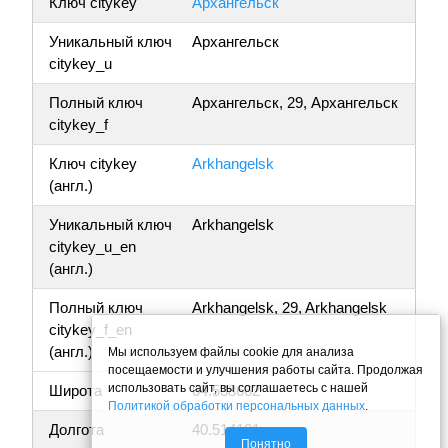
Ключ citykey
Архангельск
Уникальный ключ
Архангельск
citykey_u
Полный ключ
Архангельск, 29, Архангельск
citykey_f
Ключ citykey
Arkhangelsk
(англ.)
Уникальный ключ
Arkhangelsk
citykey_u_en
(англ.)
Полный ключ
Arkhangelsk, 29, Arkhangelsk
citykey_f_en
(англ.)
Мы используем файлы cookie для анализа
посещаемости и улучшения работы сайта. Продолжая
использовать сайт, вы соглашаетесь с нашей
Широта
64.538662
Политикой обработки персональных данных
.
Долгота
40.514181
Понятно