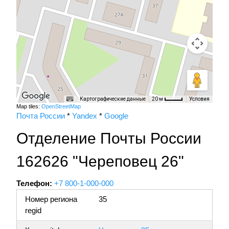
Картографические данные
Условия
20 м
Map tiles:
OpenStreetMap
Почта России
*
Yandex
*
Google
Отделение Почты России
162626 "Череповец 26"
Телефон:
+7 800-1-000-000
Номер региона
35
regid