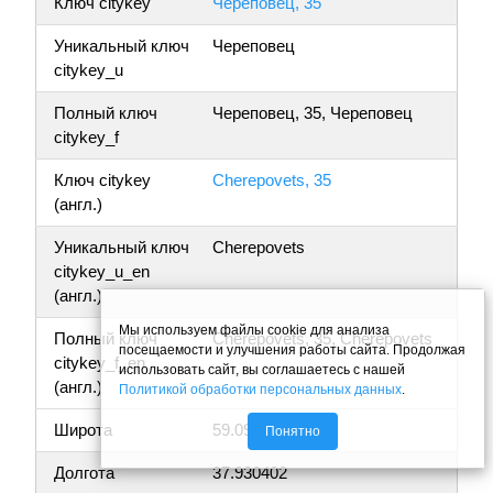
Ключ citykey
Череповец, 35
Уникальный ключ
Череповец
citykey_u
Полный ключ
Череповец, 35, Череповец
citykey_f
Ключ citykey
Cherepovets, 35
(англ.)
Уникальный ключ
Cherepovets
citykey_u_en
(англ.)
Мы используем файлы cookie для анализа
Полный ключ
Cherepovets, 35, Cherepovets
посещаемости и улучшения работы сайта. Продолжая
citykey_f_en
использовать сайт, вы соглашаетесь с нашей
(англ.)
Политикой обработки персональных данных
.
Широта
59.094775
Понятно
Долгота
37.930402