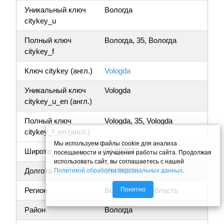
Уникальный ключ
Вологда
citykey_u
Полный ключ
Вологда, 35, Вологда
citykey_f
Ключ citykey (англ.)
Vologda
Уникальный ключ
Vologda
citykey_u_en (англ.)
Полный ключ
Vologda, 35, Vologda
citykey_f_en (англ.)
Мы используем файлы cookie для анализа
Широта
59.207577
посещаемости и улучшения работы сайта. Продолжая
использовать сайт, вы соглашаетесь с нашей
Долгота
39.880896
Политикой обработки персональных данных
.
Понятно
Регион
Вологодская область
Район
Вологда