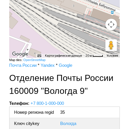
Картографические данные
Условия
20 м
Map tiles:
OpenStreetMap
Почта России
*
Yandex
*
Google
Отделение Почты России
160009 "Вологда 9"
Телефон:
+7 800-1-000-000
Номер региона regid
35
Ключ citykey
Вологда