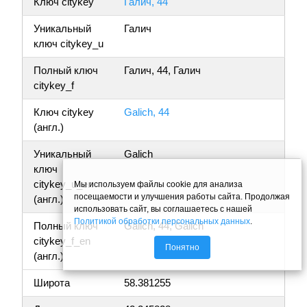
Ключ citykey
Галич, 44
Уникальный
Галич
ключ citykey_u
Полный ключ
Галич, 44, Галич
citykey_f
Ключ citykey
Galich, 44
(англ.)
Уникальный
Galich
ключ
citykey_u_en
Мы используем файлы cookie для анализа
посещаемости и улучшения работы сайта. Продолжая
(англ.)
использовать сайт, вы соглашаетесь с нашей
Политикой обработки персональных данных
.
Полный ключ
Galich, 44, Galich
citykey_f_en
Понятно
(англ.)
Широта
58.381255