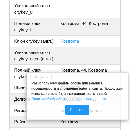
Уникальный ключ
citykey_u
Полный ключ
Кострома, 44, Кострома
citykey_f
Ключ citykey (англ.)
Kostroma
Уникальный ключ
citykey_u_en (англ.)
Полный ключ
Kostroma, 44, Kostroma
citykey_f_en (англ.)
Мы используем файлы cookie для анализа
Широта
57.764879
посещаемости и улучшения работы сайта. Продолжая
использовать сайт, вы соглашаетесь с нашей
Долгота
40.933892
Политикой обработки персональных данных
.
Понятно
Регион
Костромская область
Район
Кострома