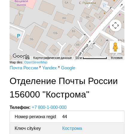
Картографические данные
Условия
50 м
Map tiles:
OpenStreetMap
Почта России
*
Yandex
*
Google
Отделение Почты России
156000 "Кострома"
Телефон:
+7 800-1-000-000
Номер региона regid
44
Ключ citykey
Кострома