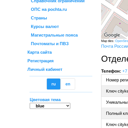
Справочник ограничений
ОПС на pochta.ru
Страны
Курсы валют
Магистральные пояса
Map tiles:
OpenStr
Почтоматы и ПВЗ
Почта Росси
Карта сайта
Отдел
Регистрация
Личный кабинет
Телефон:
+7
Номер реги
ru
en
Ключ cityk
Цветовая тема
Уникальный
Полный клю
Ключ cityke