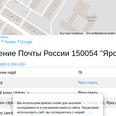
Быстрые клавиши
Это изображение может
eetMap
и
*
Yandex
*
Google
ение Почты России 150054 "Яро
 800-1-000-000
она regid
76
ey
Ярославль
 ключ citykey_u
Ярославль
ч citykey_f
Ярославль, 76, Яро
Мы используем файлы cookie для анализа
посещаемости и улучшения работы сайта. Продолжая
использовать сайт, вы соглашаетесь с нашей
y (англ.)
Yaroslavl