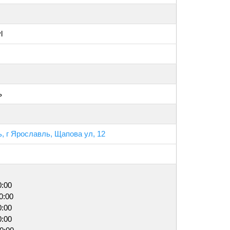
l
ь
, г Ярославль, Щапова ул, 12
0:00
0:00
0:00
0:00