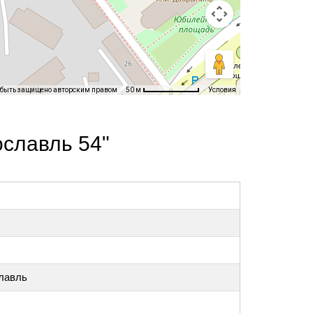
 быть защищено авторским правом
Условия
50 м
славль 54"
славль