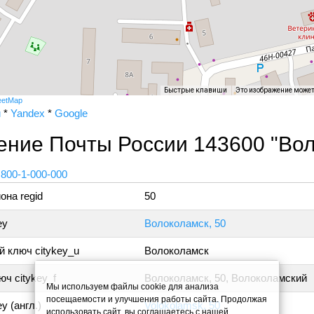
Быстрые клавиши
Это изображение може
eetMap
и
*
Yandex
*
Google
ение Почты России 143600 "Во
 800-1-000-000
она regid
50
ey
Волоколамск, 50
 ключ citykey_u
Волоколамск
ч citykey_f
Волоколамск, 50, Волоколамский
Мы используем файлы cookie для анализа
посещаемости и улучшения работы сайта. Продолжая
y (англ.)
Volokolamsk, 50
использовать сайт, вы соглашаетесь с нашей