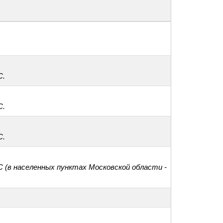
С.
С.
С.
С (в населенных пунктах Московской области -