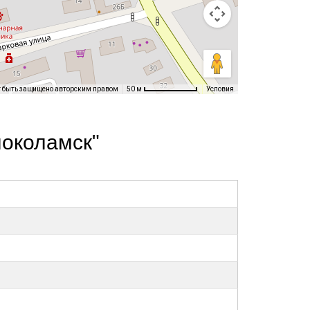
т быть защищено авторским правом
Условия
50 м
локоламск"