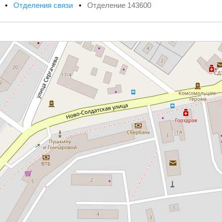
х
•
Отделения связи
•
Отделение 143600