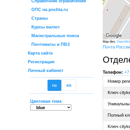
Справочник ограничений
ОПС на pochta.ru
Страны
Курсы валют
Магистральные пояса
Map tiles:
OpenStr
Почтоматы и ПВЗ
Почта Росси
Карта сайта
Отдел
Регистрация
Личный кабинет
Телефон:
+7
Номер реги
ru
en
Ключ cityk
Цветовая тема
Уникальный
Полный клю
Ключ cityke