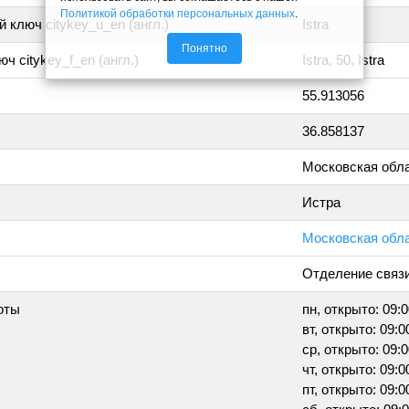
Политикой обработки персональных данных
.
 ключ citykey_u_en (англ.)
Istra
Понятно
ч citykey_f_en (англ.)
Istra, 50, Istra
55.913056
36.858137
Московская обл
Истра
Московская облас
Отделение связ
оты
пн, открыто: 09:0
вт, открыто: 09:0
ср, открыто: 09:0
чт, открыто: 09:0
пт, открыто: 09:0