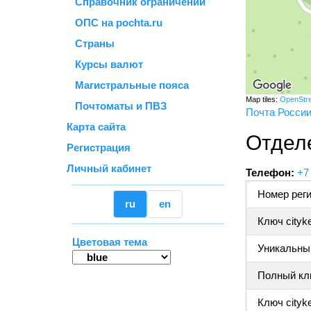
Справочник ограничений
ОПС на pochta.ru
Страны
Курсы валют
Магистральные пояса
Map tiles:
OpenStr
Почтоматы и ПВЗ
Почта Росси
Карта сайта
Отдел
Регистрация
Личный кабинет
Телефон:
+7
Номер реги
ru
en
Ключ cityk
Цветовая тема
Уникальный
Полный клю
Ключ cityke