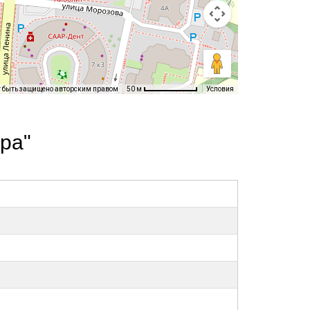
т быть защищено авторским правом
Условия
50 м
ра"