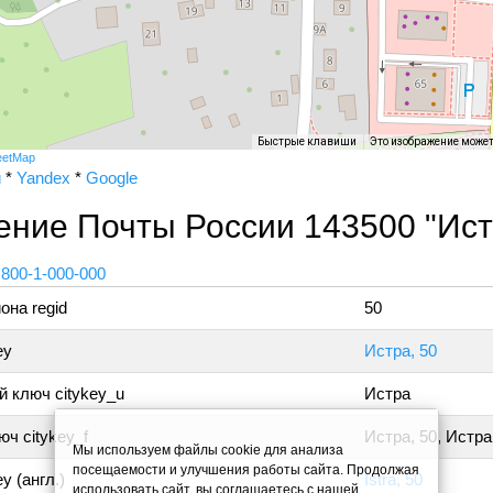
Быстрые клавиши
Это изображение може
eetMap
и
*
Yandex
*
Google
ение Почты России 143500 "Ист
 800-1-000-000
она regid
50
ey
Истра, 50
 ключ citykey_u
Истра
ч citykey_f
Истра, 50, Истра
Мы используем файлы cookie для анализа
посещаемости и улучшения работы сайта. Продолжая
y (англ.)
Istra, 50
использовать сайт, вы соглашаетесь с нашей