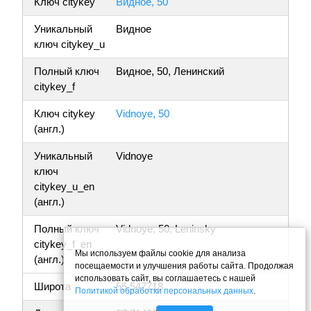
Ключ citykey
Видное, 50
Уникальный
Видное
ключ citykey_u
Полный ключ
Видное, 50, Ленинский
citykey_f
Ключ citykey
Vidnoye, 50
(англ.)
Уникальный
Vidnoye
ключ
citykey_u_en
(англ.)
Полный ключ
Vidnoye, 50, Leninsky
citykey_f_en
Мы используем файлы cookie для анализа
(англ.)
посещаемости и улучшения работы сайта. Продолжая
использовать сайт, вы соглашаетесь с нашей
Широта
55.547718
Политикой обработки персональных данных
.