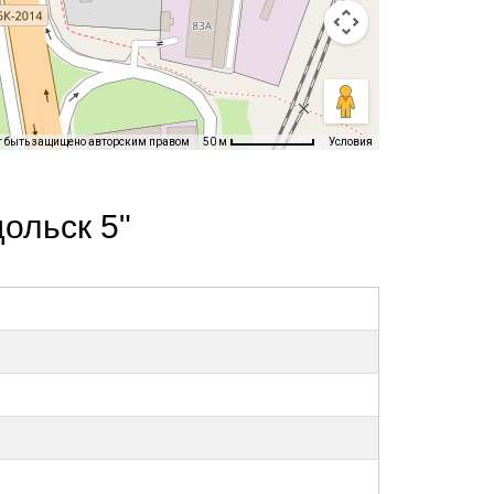
т быть защищено авторским правом
Условия
50 м
ольск 5"