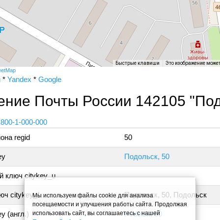
Быстрые клавиши
Это изображение може
eetMap
и
*
Yandex
*
Google
ение Почты России 142105 "Под
 800-1-000-000
она regid
50
ey
Подольск, 50
 ключ citykey_u
ч citykey_f
Подольск, 50, Подольск
Мы используем файлы cookie для анализа
посещаемости и улучшения работы сайта. Продолжая
использовать сайт, вы соглашаетесь с нашей
y (англ.)
Podolsk, 50