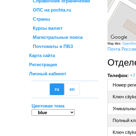
Справочник ограничений
ОПС на pochta.ru
Страны
Курсы валют
Магистральные пояса
Map tiles:
OpenStr
Почтоматы и ПВЗ
Почта Росси
Карта сайта
Отдел
Регистрация
Личный кабинет
Телефон:
+7
Номер реги
ru
en
Ключ cityk
Цветовая тема
Уникальный
Полный клю
Ключ cityke