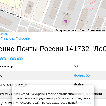
Быстрые клавиши
Это изображение може
eetMap
и
*
Yandex
*
Google
ение Почты России 141732 "Лоб
 800-1-000-000
она regid
50
ey
Лобня, 50
 ключ citykey_u
Лобня
ч citykey_f
Лобня, 50, Лобня
Мы используем файлы cookie для анализа
посещаемости и улучшения работы сайта. Продолжая
использовать сайт, вы соглашаетесь с нашей
y (англ.)
Lobnya, 50