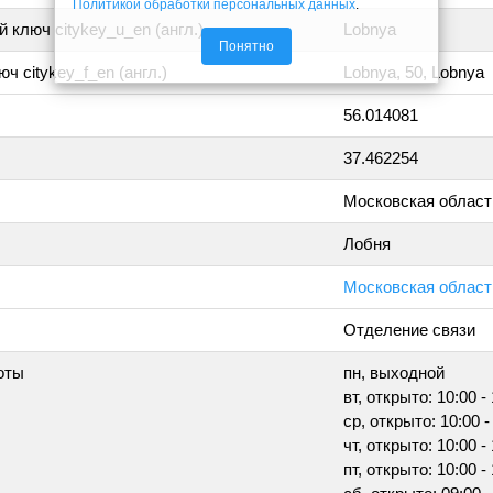
Политикой обработки персональных данных
.
 ключ citykey_u_en (англ.)
Lobnya
Понятно
ч citykey_f_en (англ.)
Lobnya, 50, Lobnya
56.014081
37.462254
Московская област
Лобня
Московская область
Отделение связи
оты
пн, выходной
вт, открыто: 10:00 -
ср, открыто: 10:00 -
чт, открыто: 10:00 -
пт, открыто: 10:00 -