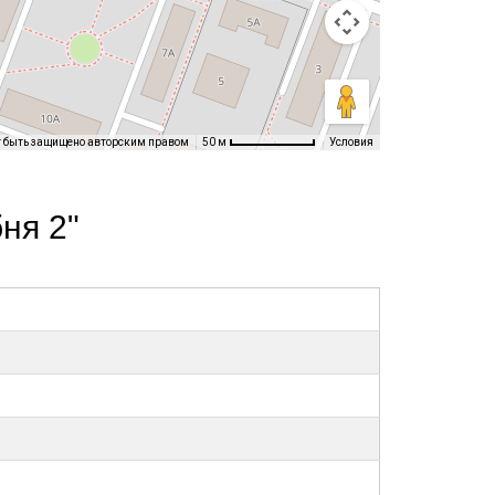
т быть защищено авторским правом
Условия
50 м
ня 2"