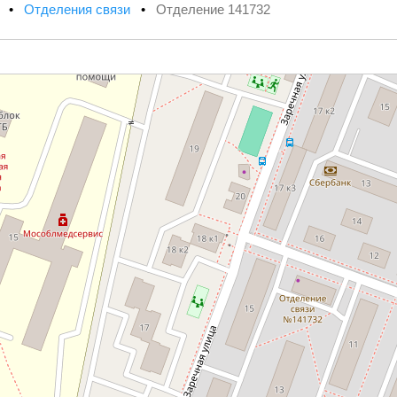
х
•
Отделения связи
•
Отделение 141732