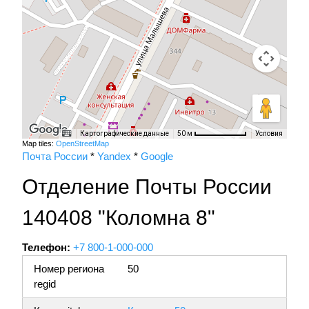
Картографические данные
Условия
50 м
Map tiles:
OpenStreetMap
Почта России
*
Yandex
*
Google
Отделение Почты России
140408 "Коломна 8"
Телефон:
+7 800-1-000-000
Номер региона
50
regid