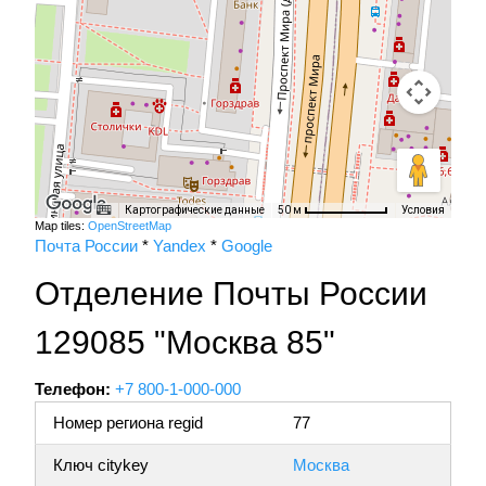
Картографические данные
Условия
50 м
Map tiles:
OpenStreetMap
Почта России
*
Yandex
*
Google
Отделение Почты России
129085 "Москва 85"
Телефон:
+7 800-1-000-000
Номер региона regid
77
Ключ citykey
Москва