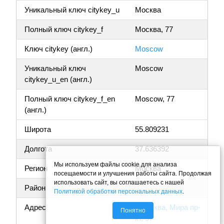
Уникальный ключ citykey_u
Москва
Полный ключ citykey_f
Москва, 77
Ключ citykey (англ.)
Moscow
Уникальный ключ
Moscow
citykey_u_en (англ.)
Полный ключ citykey_f_en
Moscow, 77
(англ.)
Широта
55.809231
Долгота
37.636392
Мы используем файлы cookie для анализа
Регион
Москва
посещаемости и улучшения работы сайта. Продолжая
использовать сайт, вы соглашаетесь с нашей
Район
Политикой обработки персональных данных
.
Адрес
г Москва, Мира пр-
Понятно
кт, 97