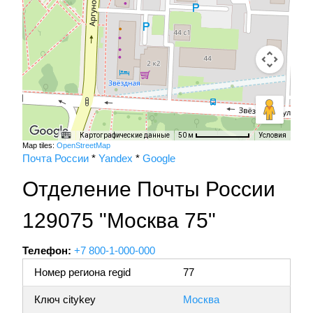
Картографические данные
Условия
50 м
Map tiles:
OpenStreetMap
Почта России
*
Yandex
*
Google
Отделение Почты России
129075 "Москва 75"
Телефон:
+7 800-1-000-000
Номер региона regid
77
Ключ citykey
Москва