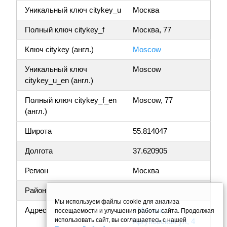
Уникальный ключ citykey_u
Москва
Полный ключ citykey_f
Москва, 77
Ключ citykey (англ.)
Moscow
Уникальный ключ
Moscow
citykey_u_en (англ.)
Полный ключ citykey_f_en
Moscow, 77
(англ.)
Широта
55.814047
Долгота
37.620905
Регион
Москва
Район
Мы используем файлы cookie для анализа
Адрес
г Москва,
посещаемости и улучшения работы сайта. Продолжая
использовать сайт, вы соглашаетесь с нашей
Аргуновская ул, 4