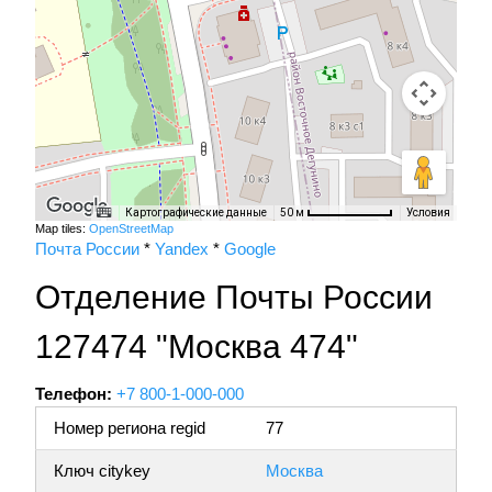
Картографические данные
Условия
50 м
Map tiles:
OpenStreetMap
Почта России
*
Yandex
*
Google
Отделение Почты России
127474 "Москва 474"
Телефон:
+7 800-1-000-000
Номер региона regid
77
Ключ citykey
Москва