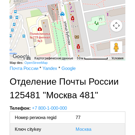
Картографические данные
Условия
50 м
Map tiles:
OpenStreetMap
Почта России
*
Yandex
*
Google
Отделение Почты России
125481 "Москва 481"
Телефон:
+7 800-1-000-000
Номер региона regid
77
Ключ citykey
Москва