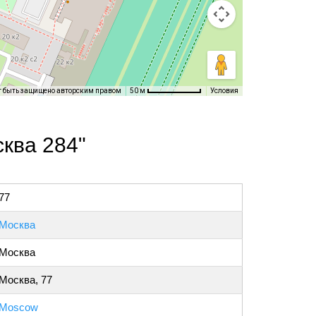
т быть защищено авторским правом
Условия
50 м
ква 284"
77
Москва
Москва
Москва, 77
Moscow