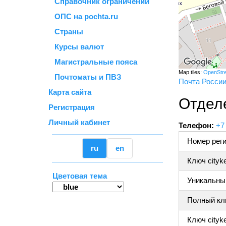
Справочник ограничений
ОПС на pochta.ru
Страны
Курсы валют
Магистральные пояса
Map tiles:
OpenStr
Почтоматы и ПВЗ
Почта Росси
Карта сайта
Отдел
Регистрация
Личный кабинет
Телефон:
+7
Номер реги
ru
en
Ключ cityk
Цветовая тема
Уникальный
Полный клю
Ключ cityke