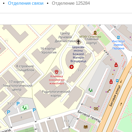
х
•
Отделения связи
•
Отделение 125284