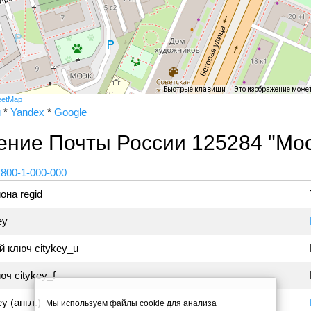
Быстрые клавиши
Это изображение може
eetMap
и
*
Yandex
*
Google
ение Почты России 125284 "Мос
 800-1-000-000
она regid
ey
 ключ citykey_u
ч citykey_f
y (англ.)
Мы используем файлы cookie для анализа