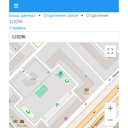
☰
Базы данных
•
Отделения связи
•
Отделение
119296
Справка