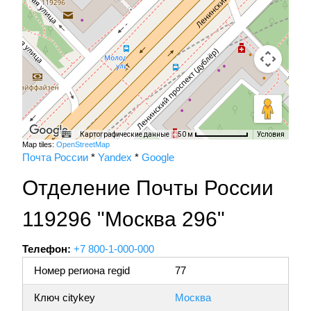
Картографические данные
Условия
50 м
Map tiles:
OpenStreetMap
Почта России
*
Yandex
*
Google
Отделение Почты России
119296 "Москва 296"
Телефон:
+7 800-1-000-000
Номер региона regid
77
Ключ citykey
Москва