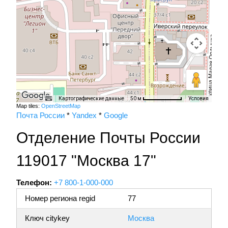
Картографические данные
Условия
50 м
Map tiles:
OpenStreetMap
Почта России
*
Yandex
*
Google
Отделение Почты России
119017 "Москва 17"
Телефон:
+7 800-1-000-000
Номер региона regid
77
Ключ citykey
Москва