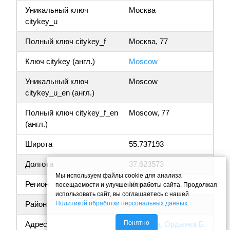
Уникальный ключ
Москва
citykey_u
Полный ключ citykey_f
Москва, 77
Ключ citykey (англ.)
Moscow
Уникальный ключ
Moscow
citykey_u_en (англ.)
Полный ключ citykey_f_en
Moscow, 77
(англ.)
Широта
55.737193
Долгота
37.623573
Мы используем файлы cookie для анализа
Регион
Москва
посещаемости и улучшения работы сайта. Продолжая
использовать сайт, вы соглашаетесь с нашей
Политикой обработки персональных данных
.
Район
Понятно
Адрес
г Москва, Ордынка Б.