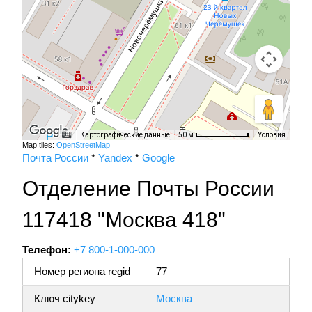
Картографические данные
Условия
50 м
Map tiles:
OpenStreetMap
Почта России
*
Yandex
*
Google
Отделение Почты России
117418 "Москва 418"
Телефон:
+7 800-1-000-000
Номер региона regid
77
Ключ citykey
Москва