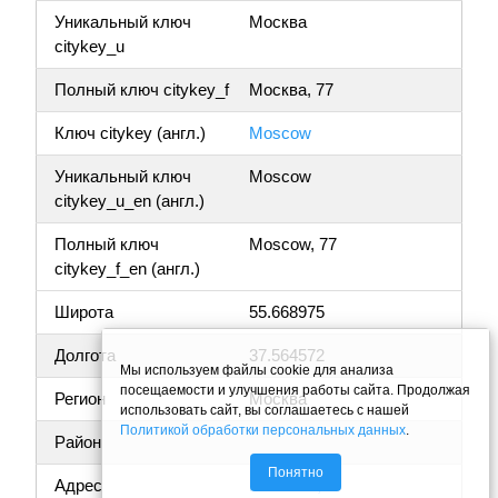
Уникальный ключ
Москва
citykey_u
Полный ключ citykey_f
Москва, 77
Ключ citykey (англ.)
Moscow
Уникальный ключ
Moscow
citykey_u_en (англ.)
Полный ключ
Moscow, 77
citykey_f_en (англ.)
Широта
55.668975
Долгота
37.564572
Мы используем файлы cookie для анализа
посещаемости и улучшения работы сайта. Продолжая
Регион
Москва
использовать сайт, вы соглашаетесь с нашей
Политикой обработки персональных данных
.
Район
Понятно
Адрес
г Москва,