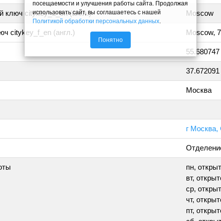
посещаемости и улучшения работы сайта. Продолжая
использовать сайт, вы соглашаетесь с нашей
 ключ citykey_u_en (англ.)
Moscow
Политикой обработки персональных данных
.
ч citykey_f_en (англ.)
Moscow, 
Понятно
55.680747
37.672091
Москва
г Москва,
Отделени
оты
пн, открыт
вт, открыт
ср, открыт
чт, открыт
пт, открыт