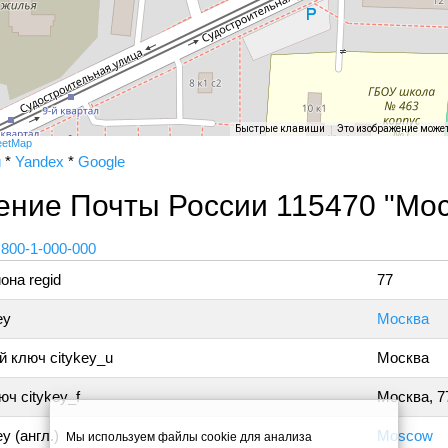
Быстрые клавиши
Это изображение може
eetMap
и
*
Yandex
*
Google
ение Почты России 115470 "Мос
 800-1-000-000
она regid
77
ey
Москва
 ключ citykey_u
Москва
ч citykey_f
Москва, 7
y (англ.)
Moscow
Мы используем файлы cookie для анализа