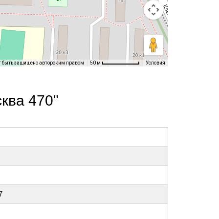
т быть защищено авторским правом
Условия
50 м
ква 470"
7