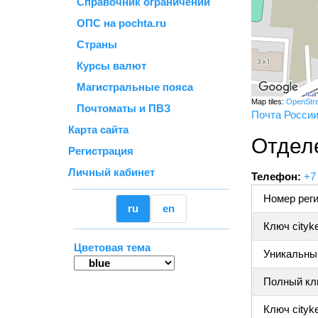
Справочник ограничений
ОПС на pochta.ru
Страны
Курсы валют
Магистральные пояса
Map tiles:
OpenStr
Почтоматы и ПВЗ
Почта Росси
Карта сайта
Отдел
Регистрация
Личный кабинет
Телефон:
+7
Номер реги
ru
en
Ключ cityk
Цветовая тема
Уникальный
Полный клю
Ключ cityke