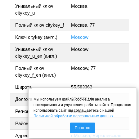
Уникальный ключ
Москва
citykey_u
Полный ключ citykey_f
Москва, 77
Ключ citykey (англ.)
Moscow
Уникальный ключ
Moscow
citykey_u_en (англ.)
Полный ключ
Moscow, 77
citykey_f_en (англ.)
Широта
55.583362
Долгота
37.677014
Мы используем файлы cookie для анализа
посещаемости и улучшения работы сайта. Продолжая
использовать сайт, вы соглашаетесь с нашей
Регион
Москва
Политикой обработки персональных данных
.
Район
Понятно
Адрес
г Москва, Бирюлёвская