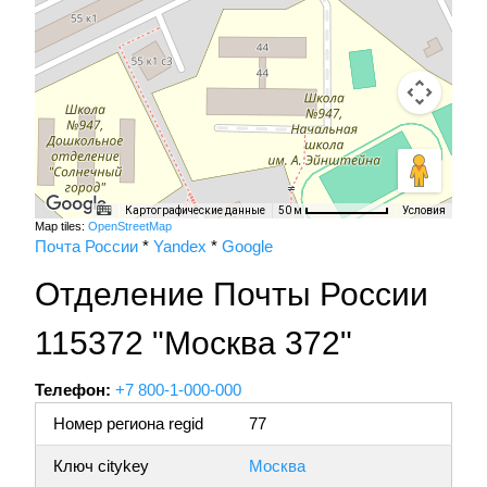
Картографические данные
Условия
50 м
Map tiles:
OpenStreetMap
Почта России
*
Yandex
*
Google
Отделение Почты России
115372 "Москва 372"
Телефон:
+7 800-1-000-000
Номер региона regid
77
Ключ citykey
Москва