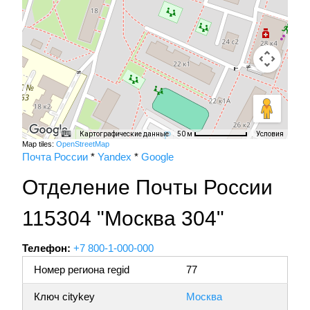
Картографические данные
Условия
50 м
Map tiles:
OpenStreetMap
Почта России
*
Yandex
*
Google
Отделение Почты России
115304 "Москва 304"
Телефон:
+7 800-1-000-000
Номер региона regid
77
Ключ citykey
Москва