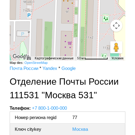
Картографические данные
Условия
50 м
Map tiles:
OpenStreetMap
Почта России
*
Yandex
*
Google
Отделение Почты России
111531 "Москва 531"
Телефон:
+7 800-1-000-000
Номер региона regid
77
Ключ citykey
Москва