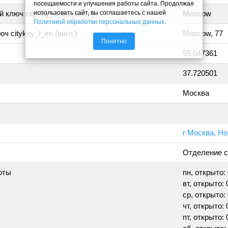
посещаемости и улучшения работы сайта. Продолжая
использовать сайт, вы соглашаетесь с нашей
 ключ citykey_u_en (англ.)
Moscow
Политикой обработки персональных данных
.
ч citykey_f_en (англ.)
Moscow, 77
Понятно
55.647361
37.720501
Москва
г Москва, Но
Отделение с
оты
пн, открыто: 
вт, открыто: 
ср, открыто: 
чт, открыто: 
пт, открыто: 