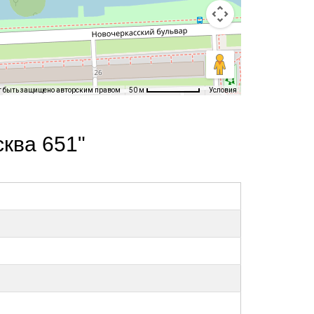
т быть защищено авторским правом
Условия
50 м
ква 651"