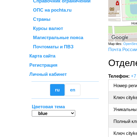
Справочник ограничений
ОПС на pochta.ru
Страны
Курсы валют
Магистральные пояса
Map tiles:
OpenStr
Почтоматы и ПВЗ
Почта Росси
Карта сайта
Отдел
Регистрация
Личный кабинет
Телефон:
+7
Номер реги
ru
en
Ключ cityk
Цветовая тема
Уникальный
Полный клю
Ключ cityke