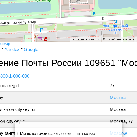
Быстрые клавиши
Это изображение може
eetMap
и
*
Yandex
*
Google
ение Почты России 109651 "Мос
 800-1-000-000
она regid
77
ey
Москва
 ключ citykey_u
Москва
ч citykey_f
Москва, 77
y (англ.)
Moscow
Мы используем файлы cookie для анализа